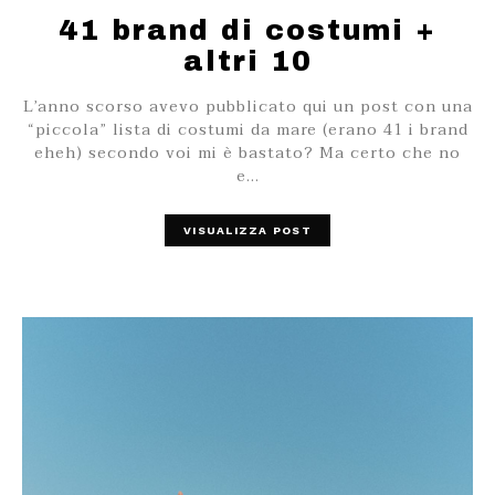
41 brand di costumi +
altri 10
L’anno scorso avevo pubblicato qui un post con una
“piccola” lista di costumi da mare (erano 41 i brand
eheh) secondo voi mi è bastato? Ma certo che no
e…
VISUALIZZA POST